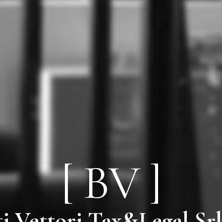
[ BV ]
ti Vettori Tax&Legal Srl